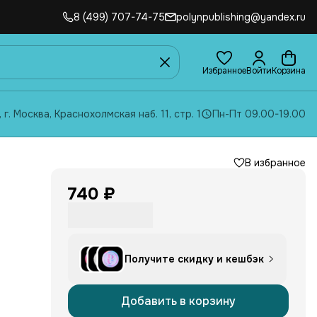
8 (499) 707-74-75
polynpublishing@yandex.ru
Избранное
Войти
Корзина
, г. Москва, Краснохолмская наб. 11, стр. 1
Пн-Пт 09.00-19.00
В избранное
740 ₽
что
Получите скидку и кешбэк
Но
ова
Добавить в корзину
ет