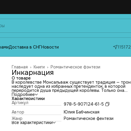
фами
Доставка в СНГ
Новости
115172
Главная
›
Книги
›
Романтическое фэнтези
Инкарнация
О товаре
В королевстве Монсальваж существует традиция — трон
наследует одна из избранных претенденток, в которой
переродится душа предыдущей королевы. Только она
способна пробудить Святой Грааль и вернуть магию. Но 
Подробнее
произойдет, если место одной из претенденток займет
Характеристики
амбициозная самозванка?
Артикул
978-5-907124-61-5
Адель мечтала о лучшей жизни: купаться в роскоши,
танцевать с принцем на балу или даже стать королевой! 
Автор
Юлия Бабчинская
для простой модистки вход во дворец закрыт. Адель гот
Жанр
Романтическое фентези
на все, чтобы обмануть судьбу, но что, если в реальности
Все характеристики
отбор окажется гораздо страшнее: опасные испытания,
убийства претенденток и коварный Канцлер, который вед