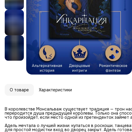
О товаре
Характеристики
В королевстве Монсальваж существует традиция — трон нас
переродится душа предыдущей королевы. Только она способ
что произойдет, если место одной из претенденток займет
Адель мечтала о лучшей жизни: купаться в роскоши, танцева
для простой модистки вход во дворец закрыт. Адель готова н