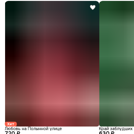
Хит
Любовь на Полынной улице
Край заблудших
720 ₽
630 ₽