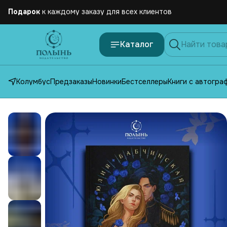
Бесплатная
доставка по России от 2500 рублей
Каталог
Колумбус
Предзаказы
Новинки
Бестселлеры
Книги с автогра