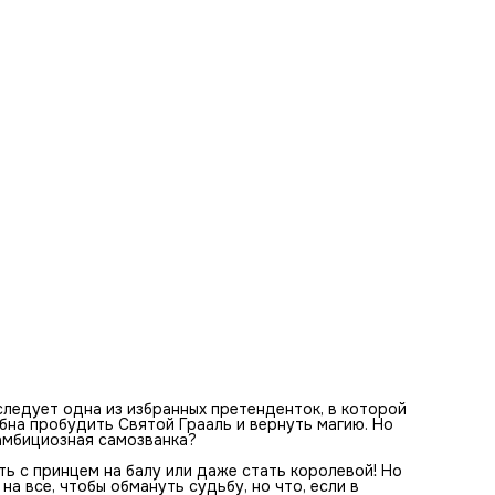
свою игру? Сможет ли Адель взойти на трон или, как и
многие, падет от дворцовых интриг?
Пять причин прочитать книгу
Очутиться во дворце среди красивых интерьеров и стра
интриг, хищных корсетов и прекрасных претенденток на
отборе в королевы
Освоить метод Адель и понять, почему героиня так упря
идет к цели
Влюбиться в холодного Канцлера Фроста, но не поддать
на его манипуляции
Узнать, при чем тут фейри, Святой Грааль и король Артур
Прокатиться на Колесе Года и встретить Йоль, Имболк,
Самайн и другие праздники
ледует одна из избранных претенденток, в которой
на пробудить Святой Грааль и вернуть магию. Но
 амбициозная самозванка?
ть с принцем на балу или даже стать королевой! Но
а все, чтобы обмануть судьбу, но что, если в