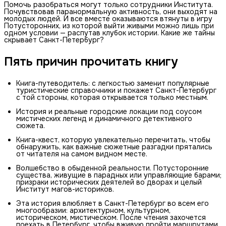
Помочь разобраться могут только сотрудники Института.
Почувствовав паранормальную активность, они выходят на
молодых людей. И все вместе оказываются втянуты в игру
Потусторонних, из которой выйти живыми можно лишь при
одном условии — распутав клубок истории. Какие же тайны
скрывает Санкт-Петербург?
Пять причин прочитать книгу
Книга-путеводитель: с легкостью заменит популярные
туристические справочники и покажет Санкт-Петербург
с той стороны, которая открывается только местным.
История и реальные городские локации под соусом
мистических легенд и динамичного детективного
сюжета.
Книга-квест, которую увлекательно перечитать, чтобы
обнаружить, как важные сюжетные разгадки прятались
от читателя на самом видном месте.
Волшебство в обыденной реальности. Потусторонние
существа, живущие в парадных или управляющие барами;
призраки исторических деятелей во дворах и целый
Институт магов-историков.
Эта история влюбляет в Санкт-Петербург во всем его
многообразии: архитектурном, культурном,
историческом, мистическом. После чтения захочется
поехать в Петербург, чтобы вживую пройти маршрутами