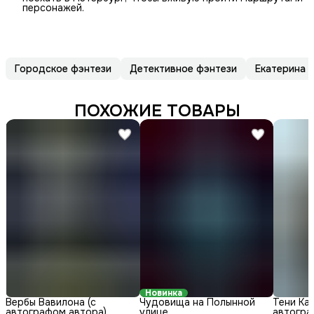
персонажей.
Городское фэнтези
Детективное фэнтези
Екатерина 
ПОХОЖИЕ ТОВАРЫ
Новинка
Вербы Вавилона (с
Чудовища на Полынной
Тени Каз
автографом автора)
улице
автогра