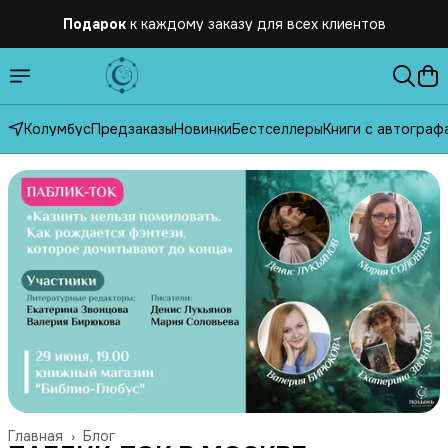
Подарок
к каждому заказу для всех клиентов
Бесплатная
доставка по России от 2500 рублей
Колумбус
Предзаказы
Новинки
Бестселлеры
Книги с автограф
Главная
›
Блог