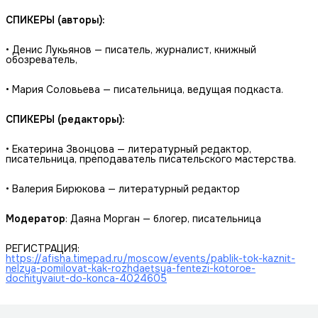
СПИКЕРЫ (авторы):
• Денис Лукьянов — писатель, журналист, книжный
обозреватель,
• Мария Соловьева — писательница, ведущая подкаста.
СПИКЕРЫ (редакторы):
• Екатерина Звонцова — литературный редактор,
писательница, преподаватель писательского мастерства.
• Валерия Бирюкова — литературный редактор
Модератор
: Даяна Морган — блогер, писательница
РЕГИСТРАЦИЯ:
https://afisha.timepad.ru/moscow/events/pablik-tok-kaznit-
nelzya-pomilovat-kak-rozhdaetsya-fentezi-kotoroe-
dochityvaiut-do-konca-4024605