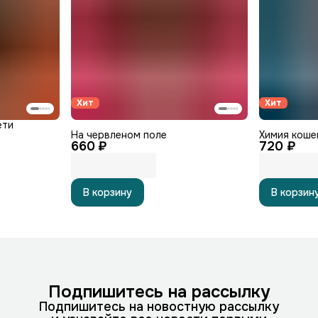
Хит
Хит
ети
На червленом поле
Химия коше
660 ₽
720 ₽
В корзину
В корзин
Подпишитесь на рассылку
Подпишитесь на новостную рассылку