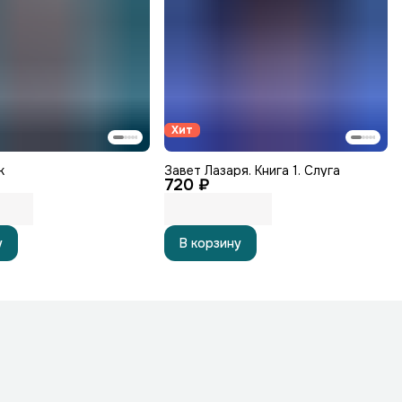
Хит
к
Завет Лазаря. Книга 1. Слуга
720 ₽
у
В корзину