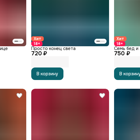
Хит
Хит
18+
18+
лице
Просто конец света
Семь бед и 
720 ₽
750 ₽
В корзину
В корзин