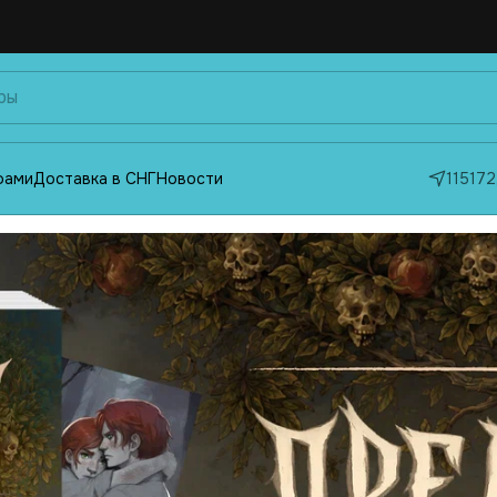
фами
Доставка в СНГ
Новости
115172