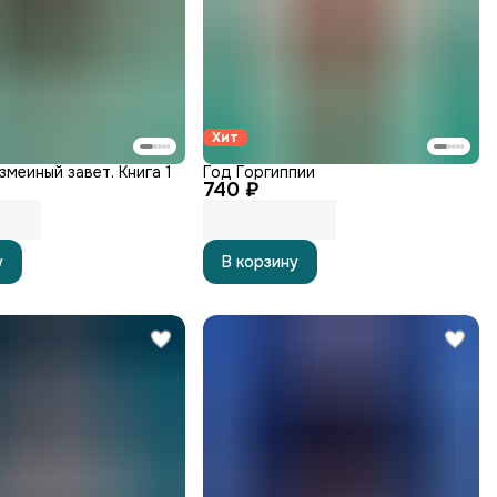
Хит
змеиный завет. Книга 1
Год Горгиппии
740 ₽
у
В корзину