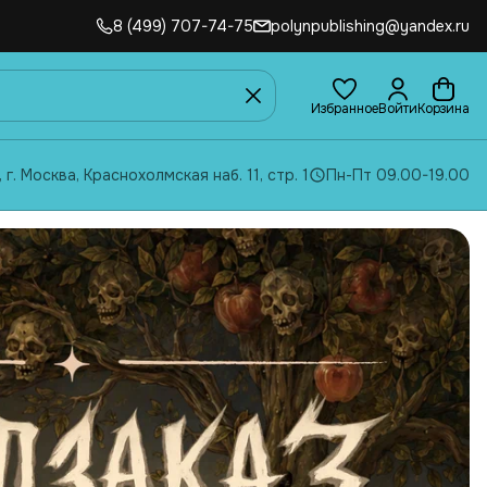
8 (499) 707-74-75
polynpublishing@yandex.ru
Избранное
Войти
Корзина
, г. Москва, Краснохолмская наб. 11, стр. 1
Пн-Пт 09.00-19.00